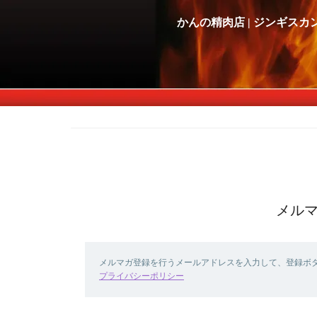
かんの精肉店 | ジンギスカ
メル
メルマガ登録を行うメールアドレスを入力して、登録ボ
プライバシーポリシー